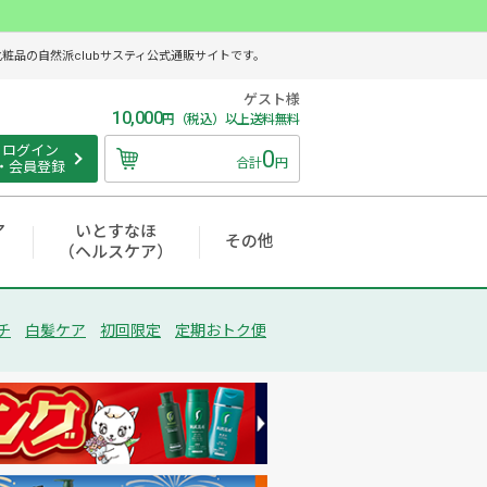
品の自然派clubサスティ公式通販サイトです。
ゲスト様
10,000
円（税込）以上送料無料
ログイン
0
合計
円
・会員登録
ア
いとすなほ
その他
（ヘルスケア）
チ
白髪ケア
初回限定
定期おトク便