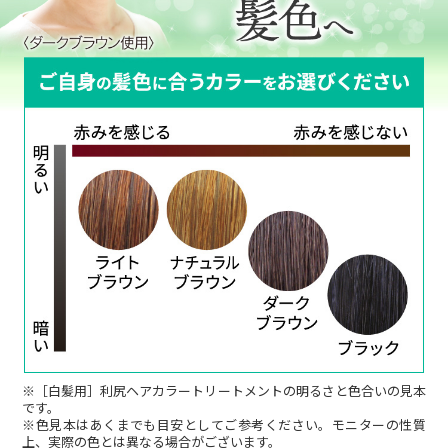
も助かっています。
40代女性
最近チラホラ出てきた白髪が気になり使って
みました。ツンとした香りもなく伸びも良く
て、初めてだけど髪全体にうまく付けること
ができました。仕上がりはパサつくかと思っ
ていたら、逆にツヤツヤの仕上がりでまとま
りも良く、ビックリしました。染まり具合は
元の髪と同じように…とはさすがに１回では
ならないけど、白髪がどこにあるか分からな
いくらいまでには馴染みました。元々白髪が
少なかったので、１回の使用でも大満足の仕
上がりです。値段が少し高いので、お出かけ
※［白髪用］利尻ヘアカラートリートメントの明るさと色合いの見本
です。
前や白髪が特に気になる時に使用していま
※色見本はあくまでも目安としてご参考ください。モニターの性質
上、実際の色とは異なる場合がございます。
す。