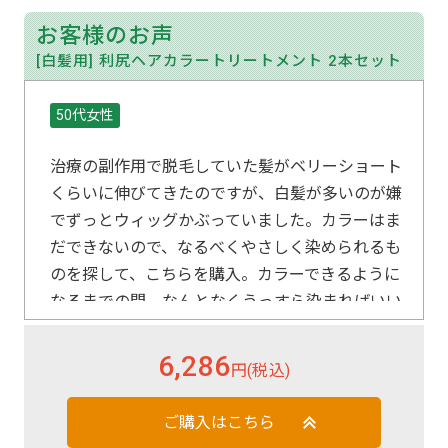
お客様のお声
[白髪用] 利尻ヘアカラートリートメント 2本セット
50代女性
治療の副作用で脱毛していた髪がベリーショート
くらいに伸びてきたのですが、白髪が多いのが嫌
でずっとウィッグかぶっていました。カラーはま
だできないので、なるべくやさしく染められるも
のを探して、こちらを購入。カラーできるように
なるまでの間、なんとなくうっすら染まればいい
かな…くらいに思ってたのですが、数回で以前普
通に染めていた頃と変わらないくらいにしっかり
6,286
円(税込)
色が入り嬉しくなりました。この先はずっとこち
らで良いかも。白髪が多いからかダークブラウン
ご購入はこちら
の色味も程よく、今のところ頭皮も問題なさそう