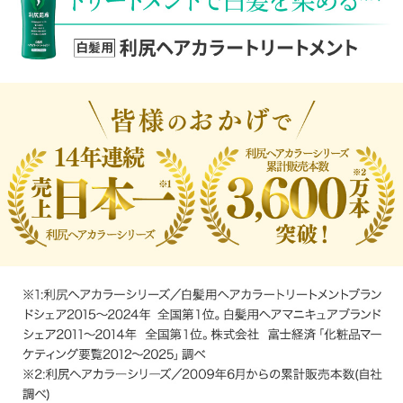
念に思っています
ポンプ型とか何か工夫をしてもらえるとより
ありがたいです
でも今の容器でも使い続けるほど気に入って
ます
40代女性
とにかく髪に優しい感じ。初回はすごく染ま
りましたが、回数を重ねると染まりにくい箇
所が。髪質のせいでしょうか？色褪せもはや
いのですが、周りからは髪色を褒めてもらえ
るので満足しています。
50代男性
妻と使っています。シャンプー後に塗り込ん