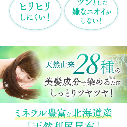
の声をしっかり反映させてくれている会社の
姿勢が信頼できるなと思っています。
50代女性
今まで使用したカラートリートメントの中で
一番よく染まりました。嫌な香りもなく手に
ついても落ちます。カラートリートメントの
出てくる部分が硬いので残り少なくなったと
き出しにくいことだけが難点です。
50代女性
白髪が見事に染まってくれるので、私の若作
りの必須アイテムになっています！
トリートメントタイプなので、髪もしっとり
します！