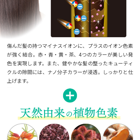
ぷり付けヘアーキャップを被り放置するとい
う染め方をしていますが、だいたい2週間程
は綺麗な状態です。ブラックを使っていま
す。使用してしばらくは、トリートメント効
果が続いているのか、まとまりやすいです。
傷んだ髪の持つマイナスイオンに、プラスのイオン色素
ただ、抜け毛等をまとめて濡れたまま置いて
が強く結合。赤・青・黄・茶、4つのカラーが美しい発
おく、使用したコームを洗面台に放置するな
色を実現します。また、健やかな髪の整ったキューティ
どをすると、直ぐに色が着くので要注意で
クルの隙間には、ナノ分子カラーが浸透。しっかりと仕
す。それさえ気をつけていれば、面倒な白髪
上げます。
染めも髪や頭皮に負担少なく出来ると思いま
す。放置時間はあまり長いのは良くないよう
ですが、私は1時間以上そのままで家事をし
ていますが問題は無いです。髪質が太いので
10分では染まりませんでした。長時間の放置
はおすすめ出来ませんと言われましたので、
自己責任でやっています。髪や肌に優しい使