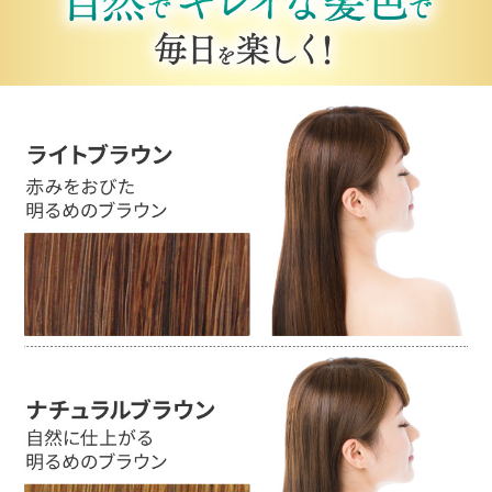
手順でシャワーキャップまで終えてから、体
を洗いながら時間をつぶしました。初回なの
で多めに２０分。トリートメントを髪に塗る
のに費やした時間は１分ほどかな…（ロング
なんですが）でも見事に染まってました。ビ
ックリするくらい簡単にそまるんですね！
感激余って即、つやプラスの商品２本、買っ
ちゃいました
商品が届くのが楽しみです。次はどれだけつ
やが出るかを試してみます。
50代女性
かなりの敏感肌です。
このトリートメントは長年愛用しています。
50代女性