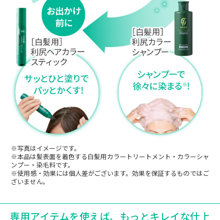
容院でヘアマニキュアをした後、驚くほど髪
の毛が抜けて（泣）
年齢的にもやはり美容院での染髪は自分には
刺激が強すぎるのかもと思い、再び利尻ヘア
カラートリートメントにお世話になることに
しました。
定期的に染めれば白髪も目立たなくはなる
し、トリートメント効果にはあまり期待はし
ていなかったけどわりとしっとりするし、以
前使ったこともあるので。
もう少し色持ちがよくなって月1～2回で済め
※写真はイメージです。
ば星５つかな（笑）
※本品は髪表面を着色する白髪用カラートリートメント・カラーシャ
ンプー・染毛料です。
※使用感・効果には個人差がございます。効果を保証するものではご
70代以上男性
ざいません。
今回ポイント利用にて、送料含め結構安く利
用することが出来ました。染め具合として
専用アイテムを使えば、もっとキレイな仕上