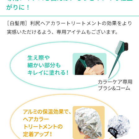
は、当方はタップリ盛らずに少しずつ付けて
がりに！
おり、真っ黒にはしません。年齢相応にグレ
ーより少し濃い程度に染めています。１週間
［白髪用］利尻ヘアカラートリートメントの効果をより
に一度染める程度ですが、それでも見映えは
実感いただけるよう、専用アイテムもございます。
違います。他社の商品も利用してみようか
な？とも思うがやはり心配で、自分には当商
品が合っているようです。
40代女性
利尻ヘアカラートリートメントで白髪を染め
始めて、半年ほど経ったあたりから「その髪
色、何て言ってオーダーしてるの？！どこで
染めてるの？！」と聞かれることが。その時
は、「自分で染めてるから不自然なのかな
ぁ」と心配になっていました。
その後も「どうやって染めてるの？」「何色