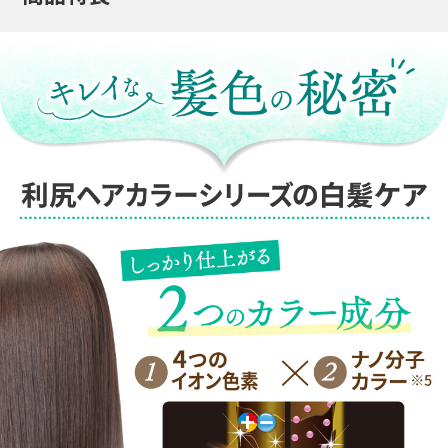
それまではずっと市販の白髪染めを使ってい
ました。年齢と共に頭頂部が少し薄くなって
きたのも仕方ないかなと思っていたところ、
先に利尻ヘアカラートリートメントを使って
いた姉に、市販のは薬品がきついから頭や髪
によくないからと勧められて購入しました。
今までと比べて色落ちは早いですが、髪がし
っかりした感じで気に入っています。
長年使っていた市販のカラー剤をずっと使い
続けていたらどうなっていただろう。と思う
と、姉と利尻さんに感謝です。
50代女性
匂いは気にならない。手や肌は直ぐに色がつ
くので手袋かコームを使用。乾いた髪にたっ