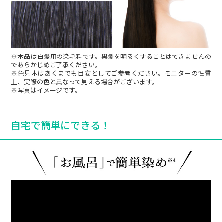
なりました。今は10日経ってもほとんど色落
ちはなく定着しています。月に3回のトリー
トメントで済むのがとても嬉しいです。これ
からも続けていきます。
※本品は白髪用の染毛料です。黒髪を明るくすることはできませんの
であらかじめご了承ください。
※色見本はあくまでも目安としてご参考ください。モニターの性質
50代女性
上、実際の色と異なって見える場合がございます。
※写真はイメージです。
両方使用してみましたが私はシャンプーの方
が使い勝手が良いです。白髪も目立たなくな
自宅で簡単にできる！
り、今回リピートしようと思います。
60代女性
以前は毎月美容院で白髪染めをしていて、頭
頂部が薄いことも気になり、ウィッグを使用
していたのです。この商品を使うようになっ
て３か月目ですが、髪が全体的にフワッとな