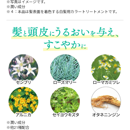
※写真はイメージです。
※潤い成分
50代女性
※４：本品は髪表面を着色する白髪用カラートリートメントです。
バースデー割で長年まとめ購入しています。
ヘアカラートリートメントの割にもちもよい
し、サラサラな髪触りも気に入っています。
ライトブラウンとナチュラルブラウンは軽め
の色合いで良いのですが、白髪のキラキラ感
がめだちます。ダークブラウンはしっかり色
がつきすぎてちょっとおしゃれ感が・・・ト
リートメント剤感覚で、ローテーションで使
っています。
50代女性
いつも誕生月にまとめて購入しています。色
持ちは良くないですが、自然な感じと髪が傷
※潤い成分
※他21種配合
みにくい感じがきにいっています。