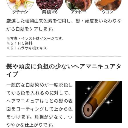
い心地の白髪染めなのは間違いないと思いま
す。今後も愛用させていただきます。
厳選した植物由来色素を使用し、髪・頭皮をいたわりな
10代女性
がら白髪をケアします。
乾いた髪にヘアカラートリートメントをした
※写真・イラストはイメージです。
※５：ＨＣ染料
方が良いと思います。
※６：ムラサキ根エキス
40代女性
髪や頭皮に負担の少ないヘアマニキュアタ
やっぱりタオルなどに色うつりは若干ありま
イプ
すが 綺麗に染まりました。
一般的な白髪染めが一度脱色し
てから色を入れるのに対して、
50代女性
ヘアマニキュアはもとの髪の表
ダークブラウンを購入しました。
面をコーティングして上から色
乾いた髪に塗布しラップをして長めにおく
をつけます。負担が少なく、つ
と、３回目でしっかり染まりました。
ややかな仕上がりです。