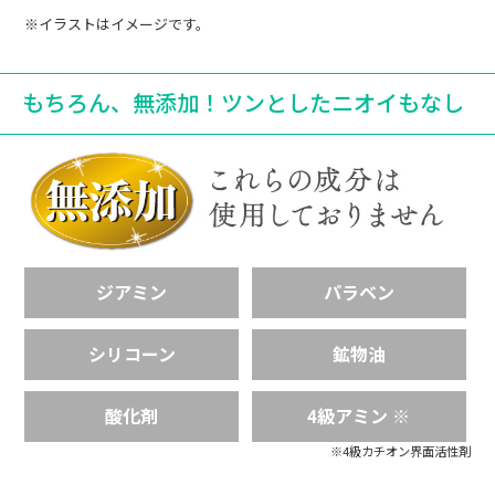
染めた直後は黒に近いブラウンといった感じ
※イラストはイメージです。
ですが、数日後には赤みの少ない落ち着いた
明るい茶色に変わっていきます。
もちろん、無添加！ツンとしたニオイもなし
１週間から10日毎に染める手間はかかります
が、新しく生えた白髪が目立つ前に染めるの
で気が楽になりました。
40代女性
お風呂に入る前にヘアカラートリートメント
ジアミン
パラベン
を塗ってキャップをし、少し時間を置いてか
らお風呂に入って髪の毛を洗い流します。
シリコーン
鉱物油
トリートメントなので髪の毛はさらさらで
す。
酸化剤
4級アミン ※
お風呂上がりは、早めにドライヤーで乾かし
ます。
※4級カチオン界面活性剤
タオルは黒タオルを使用します。