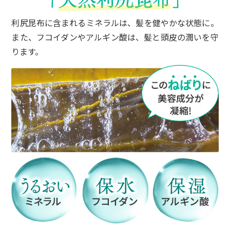
50代女性
利尻昆布に含まれるミネラルは、髪を健やかな状態に。
また、フコイダンやアルギン酸は、髪と頭皮の潤いを守
地肌のかゆみに悩まされていて、検索から利
尻ヘアーカラートリートメントを知りまし
ります。
た。
肌にやさしいものを探していました。
利尻ヘアカラートリートメント、肌に優しい
使い心地で、簡単ですね。
不器用なので使い捨て手袋をつけて、お風呂
場でクシを使わずに手で乾いた髪につけてい
ます。
オールバックにする感じで馴染ませて、ヘア
ーキャップをかぶって湯船で温まった後、身
体を先に洗ってから流しています。
週に一回、トリートメントがわりに使ってい
るのでとにかく楽です。