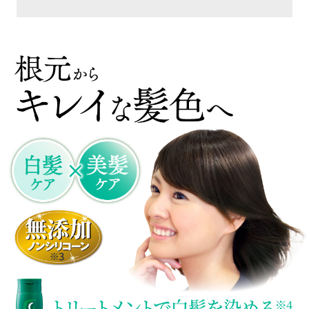
なので定期購入検討していますが、もっと伸びて
きたらつやプラスを試してみたい気も…。
60代女性
今までパーマも毛染めも全然大丈夫だったの
に 突然痒くなりだして(´;ω;｀)
でも年相応の白髪が出始めて… 探しに探し
て 利尻ヘアカラートリートメントに。 こ
れからもず～と使えたらいいな(^^♪
50代女性
長い間利尻ヘアカラートリートメントを手軽
さや色味や髪が傷みにくいことが気に入って
リピートしています
ただ一つ容器が最後まで使い切れずいつも残