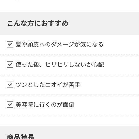
40代女性
こんな方におすすめ
こちらの商品が目に止まり、使い始めて約4
年になります。
髪や頭皮へのダメージが気になる
週に1度、乾いた状態の髪にトリートメント
をつけ、20分ほど置いてから流すだけでとて
もよく染まります。
使った後、ヒリヒリしないか心配
美容師さんにも毎回びっくりされ、今日もよ
く染まってるねー。トリートメントでこんな
ツンとしたニオイが苦手
に染まるなら髪にも頭皮にもいいしいい事づ
くめだねって言われます。
美容院に行くのが面倒
よくない点としては、どうしてもパサパサに
なってしまうところくらいです。
でもこれからもずっと続けていきたいです。
商品特長
70代以上女性