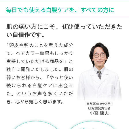
毎日でも使える白髪ケアを、すべての方に
白髪が目立たない程度に染まっていて、満足
です。
肌の弱い方にこそ、ぜひ使っていただきた
60代女性
い自信作です。
「頭皮や髪のことを考えた成分
この商品の使用感が気に入り、それからはこ
で、ヘアカラー効果もしっかり
ちらの商品を使用しています
実感していただける商品を」と
独自に開発いたしました。肌の
50代女性
弱いお客様から、「やっと使い
身体にいい毛染めを探して使い始めました。
続けられる白髪ケアに出会え
もう１０年以上使っています。最初は指が染
た」というお声を多くいただ
まりやすかったり、ボトルからクリームを最
き、心から嬉しく思います。
後まで出しにくかったり、注文を付けたいこ
ともありましたが、いつのまにか改善されて
いることに気が付きました。使用している人