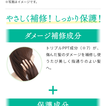
※写真はイメージです。
50代女性
髪や地肌に優しいカラートリートメントを
色々試してきましたが、納得いくものがなか
なか見つかりませんでした。
利尻ヘアカラートリートメントは地肌や髪に
トリプルPPT成分（※7）が、
優しい使い心地で、色付きが良く大満足で
す！このお値段なら定期購入で長く続けられ
傷んだ髪のダメージを補修し使
そうです。
うたび美しく指通りのよい髪
へ。
40代女性
綺麗に染まると知り合いからすすめられまし
た。最初は半信半疑でした。
ただ、手袋しないと指が黒く染まるのが難。
手が染まらないトリートメントができたらい