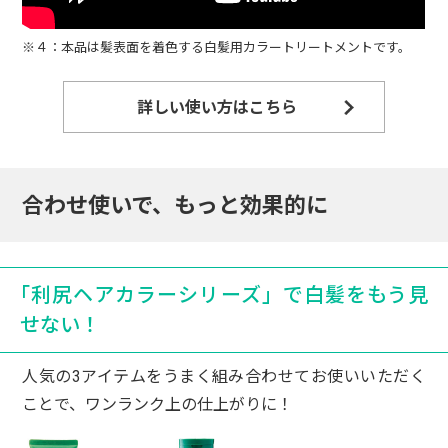
色持ちの良さではこちらの製品がダントツで
す。ただ硬めの容器なので、最後まで使い切
※４：本品は髪表面を着色する白髪用カラートリートメントです。
れるように容器の改善を希望します。
詳しい使い方はこちら
40代女性
すぐには染まりませんが、髪はつやつやに。
今はこまめに使っていますが、徐々に染まっ
合わせ使いで、もっと効果的に
てきている感じがします。
毎日が楽しみになりました。
50代女性
「利尻ヘアカラーシリーズ」で白髪をもう見
せない！
初めて使ってみましたが、ツンとする臭いが
なく気に入りました。
人気の3アイテムをうまく組み合わせてお使いいただく
ことで、ワンランク上の仕上がりに！
50代女性