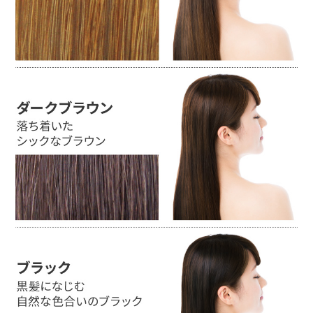
試供品がないので、他の商品をトライしにく
い。2、3回分の試供品があるといいなと思い
ます。
50代女性
短時間でサッと染められて手間いらず。きち
んと染まり、何より素手で直接さわれるのが
いいです！
50代女性
白髪が気になるようになり、この『利尻ヘア
カラートリートメント』は以前から気になっ
ていたので試しに購入してみました。「これ
ならイケる！」と、初めは3日おきに3回使用
し、その後は1週間～10日おきに使うように