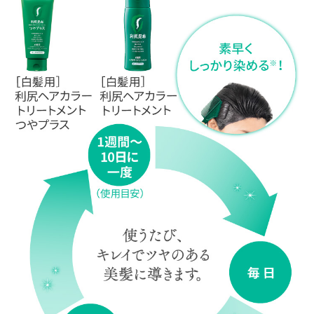
毎週末のお風呂タイムにトリートメント感覚
で白髪染が出来るので、私には合ってると思
います！
もちろん毎日カラーシャンプーも使ってま
す。白髪染めはしたことないのでわからない
けど、パサつかないからgoodです☆
60代男性
1週間に1回で十分白髪が隠せます。
50代女性
数年前に一度、こちらのカラートリートメン
トを1年ほど定期購入。月2～3度染めていま
したが、面倒くさくなって2ヵ月に1回、美容
院で染めるパターンに逆戻り。でも先日、美