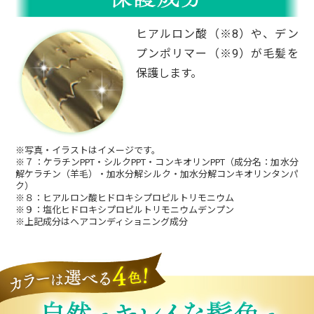
いですね。
改良を心から願います。
ヒアルロン酸（※8）や、デン
プンポリマー（※9）が毛髪を
60代女性
保護します。
とても簡単で気に入りました♪
ツンとした臭いがない。
サラサラツヤツヤに。
※写真・イラストはイメージです。
指通りが滑らかで今まで使ったカラートリー
※７：ケラチンPPT・シルクPPT・コンキオリンPPT（成分名：加水分
解ケラチン（羊毛）・加水分解シルク・加水分解コンキオリンタンパ
トメントの中で一番よく染まりました♪
ク）
毎月美容院へ行っていましたが、行かなくな
※８：ヒアルロン酸ヒドロキシプロピルトリモニウム
※９：塩化ヒドロキシプロピルトリモニウムデンプン
り時間も取らなくてよく節約できてうれしい
※上記成分はヘアコンディショニング成分
です。
60代女性
お風呂でシャンプーの後に、説明書どおりの