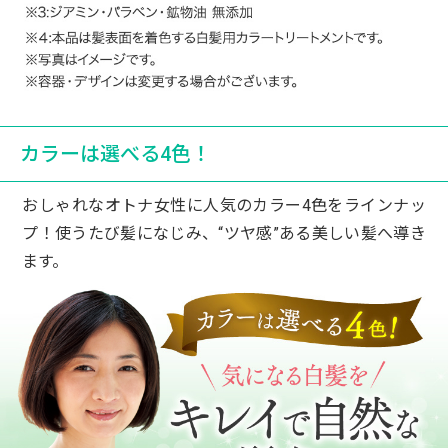
で放置、流して終了。トリートメント成分が
良いので、髪がつるつるに。
10代女性
とてもいい商品のように書かれていたので購
カラーは選べる4色！
入したが、洗い流してもタオルに色が付く。
他の商品はこんなにタオルに付かない分、持
おしゃれなオトナ女性に人気のカラー4色をラインナッ
ちも良い。
プ！使うたび髪になじみ、“ツヤ感”ある美しい髪へ導き
高い割にあまり持ちも良くないし、髪がパサ
ます。
つく。
40代女性
白髪染めをするなら髪を労わりながら使える
ものと思って探していました。つむじ中心に
白髪がありますが自分でも染められます。手
や首についてもすぐに洗えば消えるのでとて