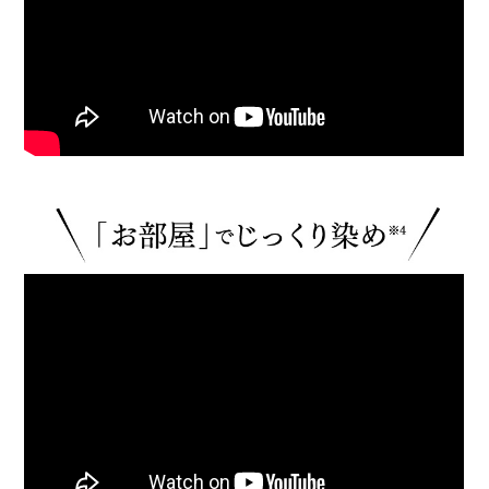
って、うれしい限りです。
やはり、自然のものはいいのですね。本当に
ありがとうございました。
50代女性
簡単に手軽に染められるので良かったです。
肌にも優しい使い心地なので満足です。
50代女性
他社製品を暫く使っていましたが…
こちらの製品に戻って参りました！直近に使
っていたのはポンプ式で使いやすく洗面台が
汚れない、仕上がりがチュルンチュルン、香
りも良しの製品でしたが色落ちが速かったで
す。