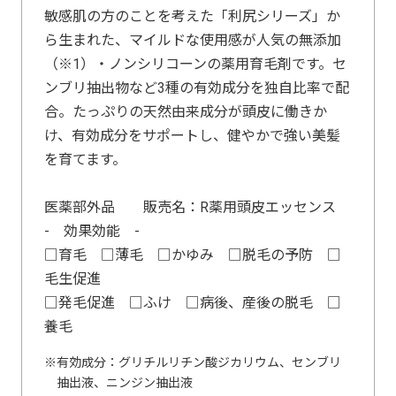
敏感肌の方のことを考えた「利尻シリーズ」か
ら生まれた、マイルドな使用感が人気の無添加
（※1）・ノンシリコーンの薬用育毛剤です。セ
ンブリ抽出物など3種の有効成分を独自比率で配
合。たっぷりの天然由来成分が頭皮に働きか
け、有効成分をサポートし、健やかで強い美髪
を育てます。
医薬部外品 販売名：R薬用頭皮エッセンス
- 効果効能 -
□育毛 □薄毛 □かゆみ □脱毛の予防 □
毛生促進
□発毛促進 □ふけ □病後、産後の脱毛 □
養毛
有効成分：グリチルリチン酸ジカリウム、センブリ
抽出液、ニンジン抽出液