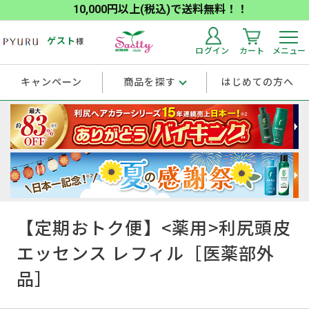
10,000円以上(税込)で送料無料！！
ゲスト
様
ログイン
カート
メニュー
キャンペーン
商品を探す
はじめての方へ
【定期おトク便】<薬用>利尻頭皮
エッセンス レフィル［医薬部外
品］