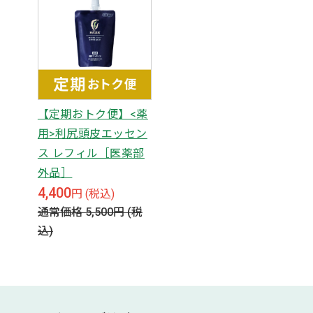
【定期おトク便】<薬
用>利尻頭皮エッセン
ス レフィル［医薬部
外品］
4,400
円 (税込)
通常価格 5,500
円 (税
込)