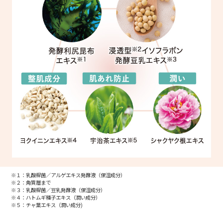
※１：乳酸桿菌／アルゲエキス発酵液（保湿成分）
※２：角質層まで
※３：乳酸桿菌／豆乳発酵液（保湿成分）
※４：ハトムギ種子エキス（潤い成分）
※５：チャ葉エキス（潤い成分)