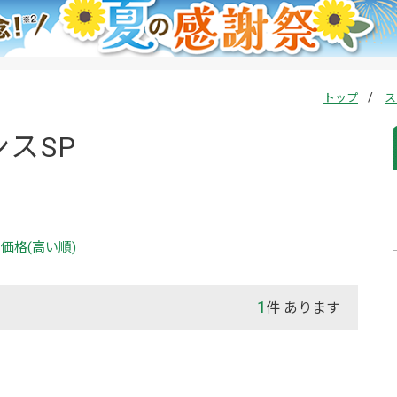
トップ
ス
ンスSP
価格(高い順)
1
件 あります