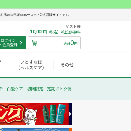
品の自然派clubサスティ公式通販サイトです。
ゲスト様
10,000
円（税込）以上送料無料
ログイン
0
合計
円
・会員登録
ア
いとすなほ
その他
（ヘルスケア）
チ
白髪ケア
初回限定
定期おトク便