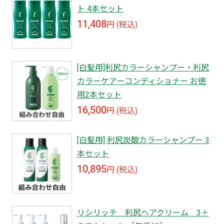
ト 4本セット
11,408
円 (税込)
[白髪用]利尻カラーシャンプー・利尻
カラーケアーコンディショナー お徳
用2本セット
16,500
円 (税込)
[白髪用] 利尻炭酸カラーシャンプー 3
本セット
10,895
円 (税込)
リシリッチ 利尻ヘアクリーム 3＋