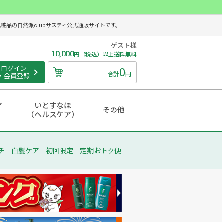
品の自然派clubサスティ公式通販サイトです。
ゲスト様
10,000
円（税込）以上送料無料
ログイン
0
合計
円
・会員登録
ア
いとすなほ
その他
（ヘルスケア）
チ
白髪ケア
初回限定
定期おトク便