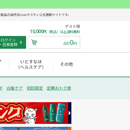
品の自然派clubサスティ公式通販サイトです。
ゲスト様
10,000
円（税込）以上送料無料
ログイン
0
合計
円
・会員登録
ア
いとすなほ
その他
（ヘルスケア）
チ
白髪ケア
初回限定
定期おトク便