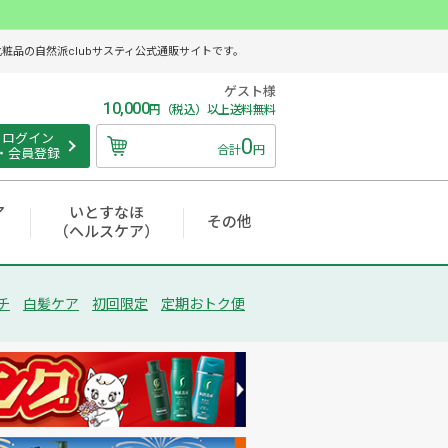
品の自然派clubサスティ公式通販サイトです。
ゲスト様
10,000
円（税込）以上送料無料
ログイン
0
合計
円
・会員登録
ア
いとすなほ
その他
（ヘルスケア）
チ
白髪ケア
初回限定
定期おトク便