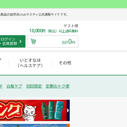
品の自然派clubサスティ公式通販サイトです。
ゲスト様
10,000
円（税込）以上送料無料
ログイン
0
合計
円
・会員登録
ア
いとすなほ
その他
（ヘルスケア）
チ
白髪ケア
初回限定
定期おトク便