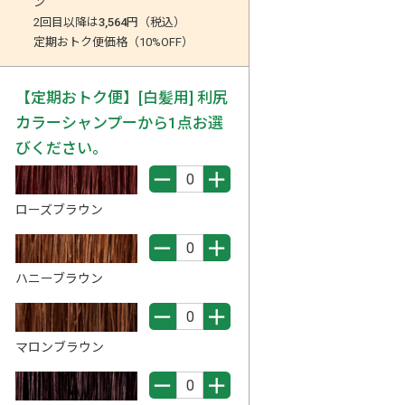
ン
2回目以降は
3,564
円（税込）
定期おトク便価格（10%OFF）
【定期おトク便】[白髪用] 利尻
カラーシャンプーから1点お選
びください。
ローズブラウン
ハニーブラウン
マロンブラウン