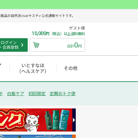
品の自然派clubサスティ公式通販サイトです。
ゲスト様
10,000
円（税込）以上送料無料
ログイン
0
合計
円
・会員登録
ア
いとすなほ
その他
（ヘルスケア）
チ
白髪ケア
初回限定
定期おトク便