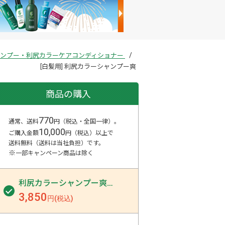
シャンプー・利尻カラーケアコンディショナー
[白髪用] 利尻カラーシャンプー爽
商品の購入
770
通常、送料
円（税込・全国一律）。
10,000
ご購入金額
円（税込）以上で
送料無料（送料は当社負担）
です。
※
一部キャンペーン商品は除く
利尻カラーシャンプー爽
…
3,850
円(税込)