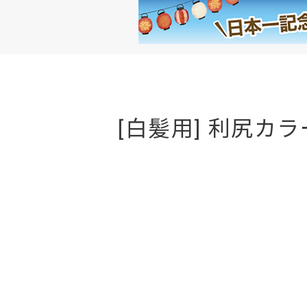
[白髪用] 利尻カ