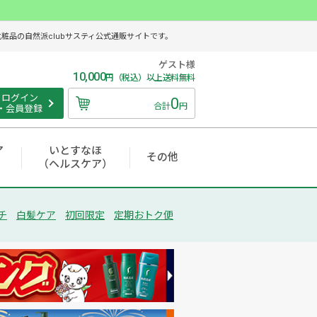
品の自然派clubサスティ公式通販サイトです。
ゲスト様
10,000
円（税込）以上送料無料
ログイン
0
合計
円
・会員登録
ア
いとすなほ
その他
（ヘルスケア）
チ
白髪ケア
初回限定
定期おトク便