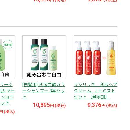
円 (税込)
円 (税込)
カラーシ
[白髪用] 利尻炭酸カラ
リシリッチ 利尻ヘア
尻カラー
ーシャンプー 3本セッ
クリーム 3＋ミスト
ィショナ
ト
セット ［無添加］
セット
10,895
9,376
円 (税込)
円 (税込)
円 (税込)