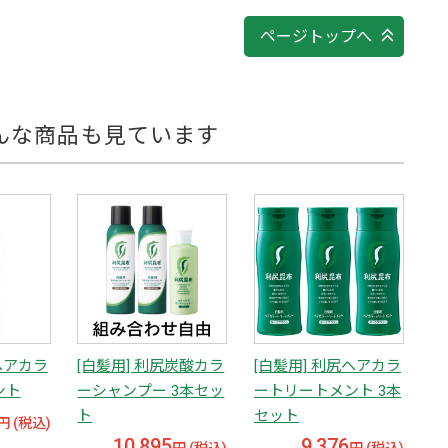
ページトップへ
んな商品も見ています
ヘアカラ
[白髪用] 利尻炭酸カラ
[白髪用] 利尻ヘアカラ
ント
ーシャンプー 3本セッ
ートリートメント 3本
ト
セット
円 (税込)
10,895
9,376