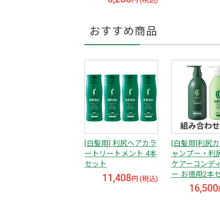
円 (税込)
おすすめ商品
[白髪用] 利尻ヘアカラ
[白髪用]利尻
ートリートメント 4本
ャンプー・利
セット
ケアーコンデ
ー お徳用2本
11,408
円 (税込)
16,500