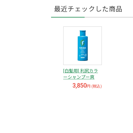
最近チェックした商品
[白髪用] 利尻カラ
ーシャンプー爽
3,850
円 (税込)