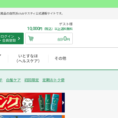
品の自然派clubサスティ公式通販サイトです。
ゲスト様
10,000
円（税込）以上送料無料
ログイン
0
合計
円
・会員登録
ア
いとすなほ
その他
（ヘルスケア）
チ
白髪ケア
初回限定
定期おトク便