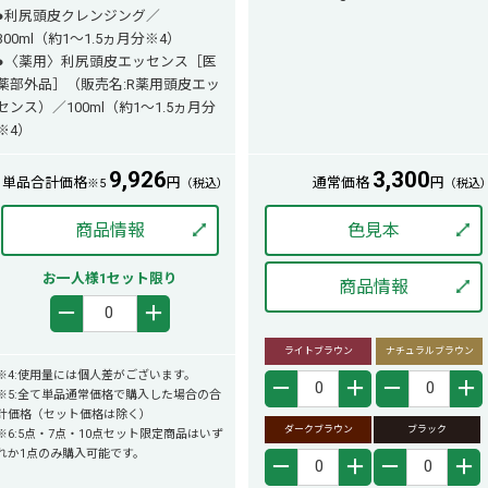
●利尻頭皮クレンジング／
300ml（約1～1.5ヵ月分※4）
●〈薬用〉利尻頭皮エッセンス［医
薬部外品］（販売名:R薬用頭皮エッ
センス）／100ml（約1～1.5ヵ月分
※4）
9,926
3,300
単品合計価格
円
通常価格
円
※5
（税込）
（税込
商品情報
色見本
お一人様1セット限り
商品情報
－
＋
ライトブラウン
ナチュラルブラウン
※4:使用量には個人差がございます。
－
＋
－
＋
※5:全て単品通常価格で購入した場合の合
計価格（セット価格は除く）
ダークブラウン
ブラック
※6:5点・7点・10点セット限定商品はいず
れか1点のみ購入可能です。
－
＋
－
＋