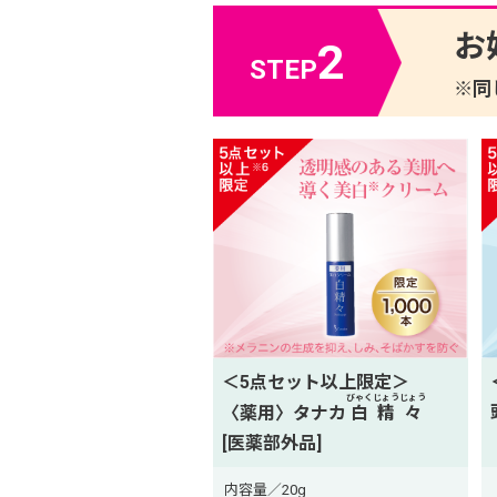
お
2
STEP
※同
＜5点セット以上限定＞
びゃくじょうじょう
〈薬用〉タナカ
白精々
[医薬部外品]
内容量／20g