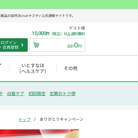
品の自然派clubサスティ公式通販サイトです。
ゲスト様
10,000
円（税込）以上送料無料
ログイン
0
合計
円
・会員登録
ア
いとすなほ
その他
（ヘルスケア）
チ
白髪ケア
初回限定
定期おトク便
ありがとうキャンペーン
トップ