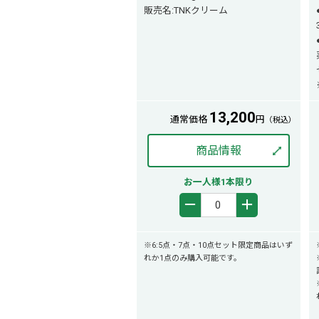
販売名:TNKクリーム
13,200
通常価格
円
（税込）
商品情報
お一人様1本限り
－
＋
※6:5点・7点・10点セット限定商品はいず
れか1点のみ購入可能です。