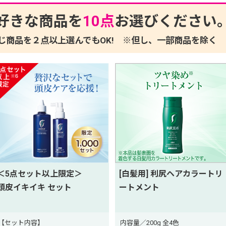
好きな商品を
点
お選びください
じ商品を２点以上選んでもOK!
※但し、一部商品を除く
＜5点セット以上限定＞
[白髪用] 利尻ヘアカラートリ
頭皮イキイキ セット
ートメント
【セット内容】
内容量／200g 全4色