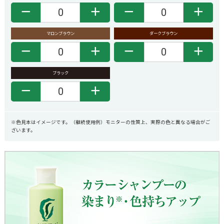
－
＋
－
＋
マロンブラウン
ダークブラウン
－
＋
－
＋
ブラック
－
＋
※色見本はイメージです。（継続使用例）モニターの性質上、実際の色と異なる場合がご
ざいます。