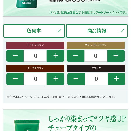
色見本
商品情報
ライトブラウン
ナチュラルブラウン
－
＋
－
＋
ダークブラウン
ブラック
－
＋
－
＋
※色見本はイメージです。モニターの性質上、実際の色と異なる場合がございます。