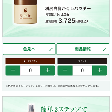
色見本
商品情報
ダークブラウン
ブラック
－
＋
－
＋
※色見本はイメージです。モニターの性質上、実際の色と異なる場合がございます。