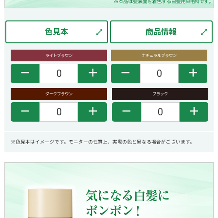
色見本
商品情報
ライトブラウン
ナチュラルブラウン
－
＋
－
＋
ダークブラウン
ブラック
－
＋
－
＋
※色見本はイメージです。モニターの性質上、実際の色と異なる場合がございます。