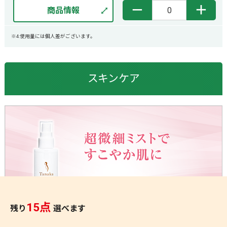
－
＋
商品情報
※4:使用量には個人差がございます。
スキンケア
15点
残り
選べます