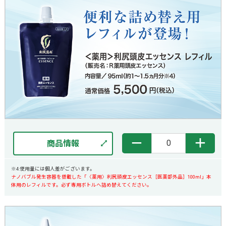
－
＋
商品情報
※4:使用量には個人差がございます。
ナノバブル発生容器を搭載した
「〈薬用〉利尻頭皮エッセンス［医薬部外品］100ml」本
体用のレフィル
です。必ず専用ボトルへ詰め替えてください。