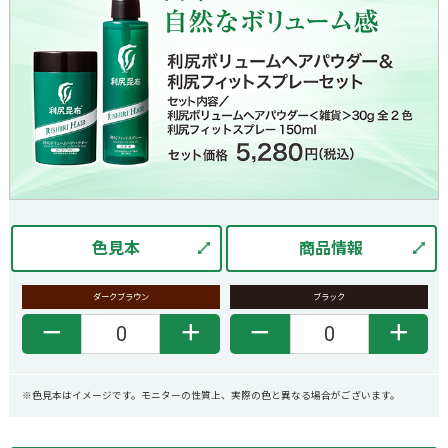
色見本
商品情報
ダークブラウン
ブラック
－
＋
－
＋
※色見本はイメージです。モニターの性質上、実際の色と異なる場合がございます。