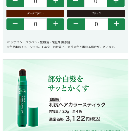
－
＋
－
＋
ダークブラウン
ブラック
－
＋
－
＋
※1ジアミン・パラベン・鉱物油・酸化剤 無添加
※色見本はイメージです。モニターの性質上、実際の色と異なる場合がございます。