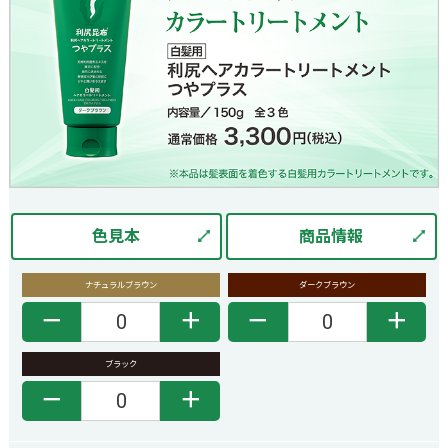
色見本
商品情報
ナチュラルブラウン
ダークブラウン
－
＋
－
＋
ブラック
－
＋