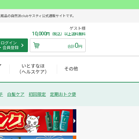
品の自然派clubサスティ公式通販サイトです。
ゲスト様
10,000
円（税込）以上送料無料
ログイン
0
合計
円
・会員登録
ア
いとすなほ
その他
（ヘルスケア）
チ
白髪ケア
初回限定
定期おトク便