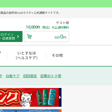
品の自然派clubサスティ公式通販サイトです。
ゲスト様
10,000
円（税込）以上送料無料
ログイン
0
合計
円
・会員登録
ア
いとすなほ
その他
（ヘルスケア）
チ
白髪ケア
初回限定
定期おトク便