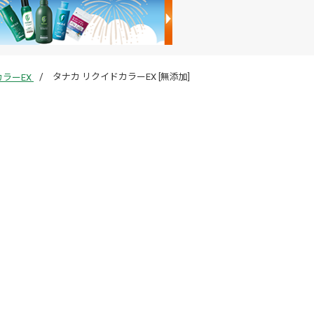
タナカ リクイドカラーEX [無添加]
カラーEX