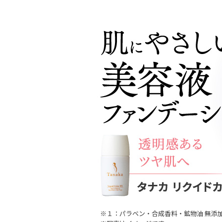
※１：パラベン・合成香料・鉱物油 無添