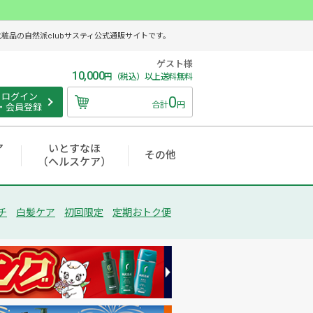
品の自然派clubサスティ公式通販サイトです。
ゲスト様
10,000
円（税込）以上送料無料
ログイン
0
合計
円
・会員登録
ア
いとすなほ
その他
（ヘルスケア）
チ
白髪ケア
初回限定
定期おトク便