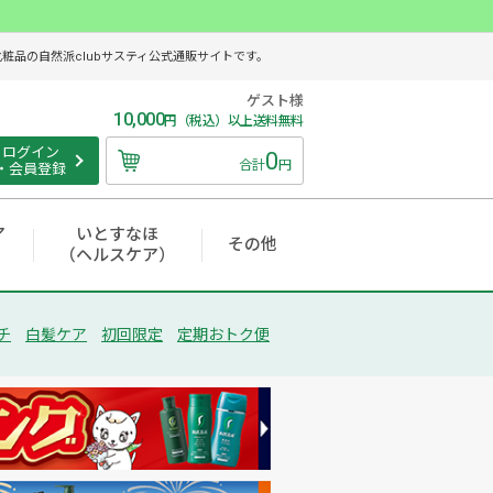
品の自然派clubサスティ公式通販サイトです。
ゲスト様
10,000
円（税込）以上送料無料
ログイン
0
合計
円
・会員登録
ア
いとすなほ
その他
（ヘルスケア）
チ
白髪ケア
初回限定
定期おトク便