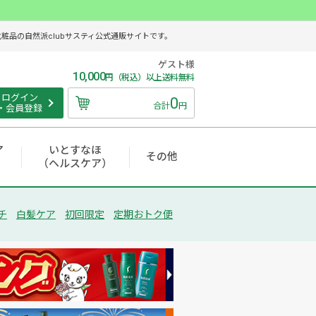
品の自然派clubサスティ公式通販サイトです。
ゲスト様
10,000
円（税込）以上送料無料
ログイン
0
合計
円
・会員登録
ア
いとすなほ
その他
（ヘルスケア）
チ
白髪ケア
初回限定
定期おトク便