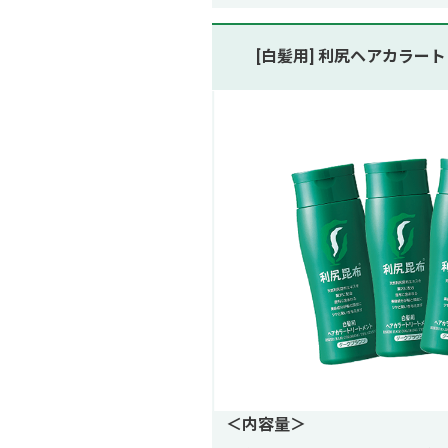
[白髪用] 利尻ヘアカラー
＜内容量＞