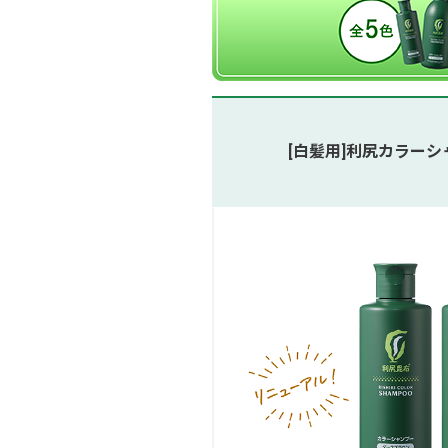
[白髪用]利尻カラー