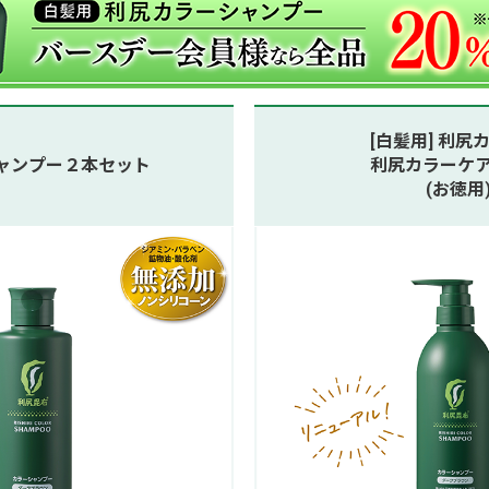
[白髪用] 利
シャンプー２本セット
利尻カラーケ
(お徳用