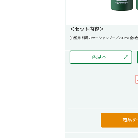
＜セット内容＞
[白髪用]利尻カラーシャンプー／200ml 全5色
色見本
商品を