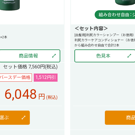
＜セット内容＞
[白髪用]利尻カラーシャンプー（お徳用）／
×2本
利尻カラーケアコンディショナー（お徳用
から組み合わせ自由で合計2本
商品情報
色見本
セット価格 7,560円(税込)
1,512
バースデー価格
円引
6,048
円
(税込)
選ぶ
商