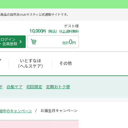
品の自然派clubサスティ公式通販サイトです。
ゲスト様
10,000
円（税込）以上送料無料
ログイン
0
合計
円
・会員登録
ア
いとすなほ
その他
（ヘルスケア）
チ
白髪ケア
初回限定
定期おトク便
お誕生月キャンペーン
施中のキャンペーン