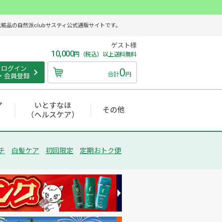
品の自然派clubサスティ公式通販サイトです。
ゲスト様
10,000
円（税込）以上送料無料
ログイン
0
合計
円
・会員登録
ア
いとすなほ
その他
（ヘルスケア）
チ
白髪ケア
初回限定
定期おトク便