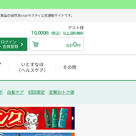
品の自然派clubサスティ公式通販サイトです。
ゲスト様
10,000
円（税込）以上送料無料
ログイン
0
合計
円
・会員登録
ア
いとすなほ
その他
（ヘルスケア）
チ
白髪ケア
初回限定
定期おトク便