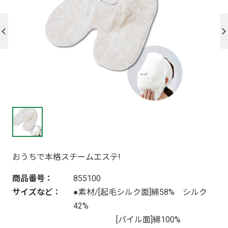
おうちで本格スチームエステ!
商品番号：
855100
サイズなど：
●素材/[起毛シルク面]綿58% シルク
42%
[パイル面]綿100%