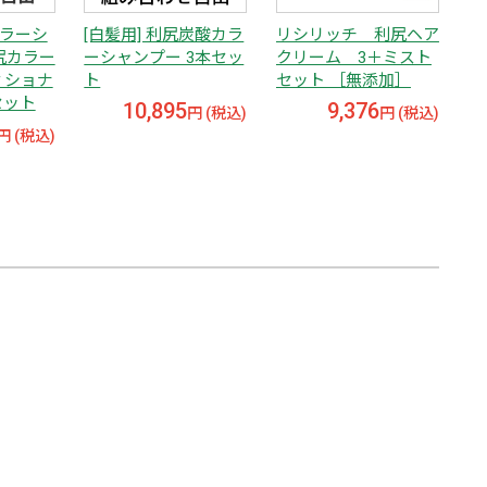
カラーシ
[白髪用] 利尻炭酸カラ
リシリッチ 利尻ヘア
尻カラー
ーシャンプー 3本セッ
クリーム 3＋ミスト
ィショナ
ト
セット ［無添加］
セット
10,895
9,376
円 (税込)
円 (税込)
円 (税込)