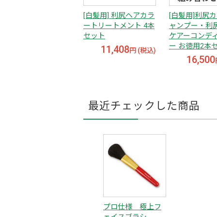
[白髪用] 利尻ヘアカラ
[白髪用]利尻
ートリートメント 4本
ャンプー・利
セット
ケアーコンデ
ー お徳用2本
11,408
円 (税込)
16,500
最近チェックした商品
プロ仕様 極上フ