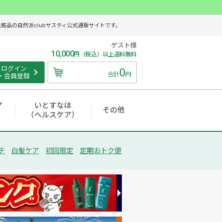
品の自然派clubサスティ公式通販サイトです。
ゲスト様
10,000
円（税込）以上送料無料
ログイン
0
合計
円
・会員登録
ア
いとすなほ
その他
（ヘルスケア）
チ
白髪ケア
初回限定
定期おトク便