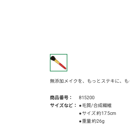
無添加メイクを、もっとステキに、も
商品番号：
815200
サイズなど：
●毛質/合成繊維
●サイズ:約17.5cm
●重量:約26g