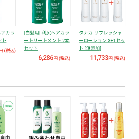
ヘアカラ
[白髪用] 利尻ヘアカラ
タナカ リフレッシャ
ント
ートリートメント 2本
ーローション 3+1セッ
セット
ト [無添加]
円 (税込)
6,286
11,733
円 (税込)
円 (税込)