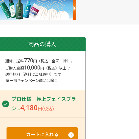
商品の購入
770
通常、送料
円（税込・全国一律）。
10,000
ご購入金額
円（税込）以上で
送料無料（送料は当社負担）
です。
※
一部キャンペーン商品は除く
プロ仕様 極上フェイスブラ
4,180
シ
…
円(税込)
カートに入れる