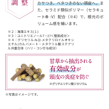
カサつき、ベタつきのない頭皮へ。
ま
た、セラミド類似ポリマー（セラキュ
ート® -V）配合（※4）で、根元のボ
リューム感を補います。
※２：海藻エキス(１)
※３：ユニトリエノールT－27＜整肌成分＞
※４：グリセリル-N-(2-メタクリロイルオキシ
エチル)カルバメート・メタクリル酸ステアリ
ル共重合体〈ハリ・コシ付与成分〉
※写真はイメージです。