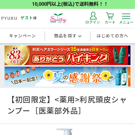
10,000円以上(税込)で送料無料！！
ゲスト
様
ログイン
カート
メニュー
キャンペーン
商品を探す
はじめての方へ
【初回限定】<薬用>利尻頭皮シャ
ンプー［医薬部外品］