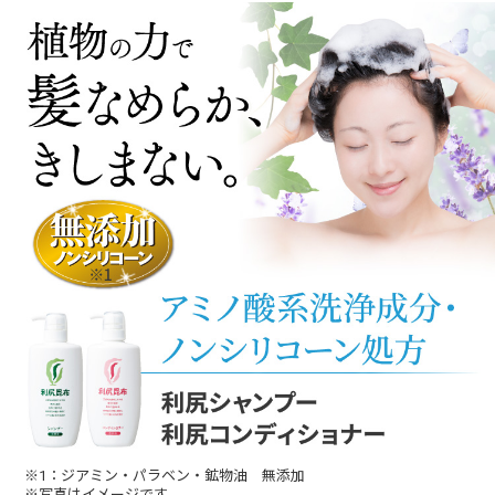
艶があると褒められますので友人達にも勧め
喜んで頂いております。他の商品には見向き
もせずこれ一筋で、感謝の気持ちでいっぱい
です！！
60代男性
継続で購入しています。
使用感は頭皮もすっきりしています。染めた
髪色も落ちづらいと思います。
リピート予定です。
50代女性
色々なシャンプー・コンディショナーを使う
なかでふけやかゆみが治まらずその時に試し
てみたのが利尻でした。私には合ったよう
※1：ジアミン・パラベン・鉱物油 無添加
※写真はイメージです。