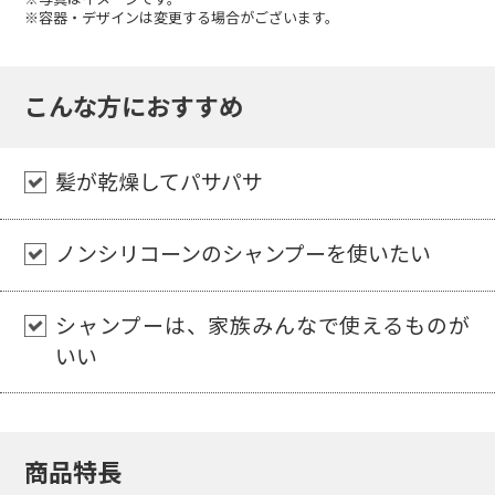
で、何だか頭皮もしっとりしたような感じを
※容器・デザインは変更する場合がございます。
受けました。今はお気に入りのシャンプー・
コンディショナーです。
こんな方におすすめ
50代女性
利尻シャンプーは主人が使っています。昆布
髪が乾燥してパサパサ
エキスが入っていて、このシャンプーで洗う
と髪が潤って気持ちがいいと言って毎日使っ
ノンシリコーンのシャンプーを使いたい
ています。お徳用なのもいいですね!
60代女性
シャンプーは、家族みんなで使えるものが
いい
白髪が悩みのタネでしたが、数年前からその
白髪を生かしたおしゃれを楽しむようになり
ました。
御社のヘアカラートリートメントやシャン
商品特長