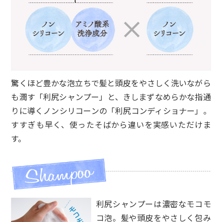
40代女性
髪にうれしいシャンプーとリンスを探し求め
て利尻シリーズにたどり着きました。年齢と
共にペタってなるのが悩みでしたが、利尻シ
リーズにしてからボリューム感とつや感が共
に気にならなくなりました。
驚くほど豊かな泡立ちで髪と頭皮をやさしく洗いながら
お気に入りのシャンプーとリンスです!
も潤す「利尻シャンプー」と、きしまずなめらかな指通
りに導くノンシリコーンの「利尻コンディショナー」。
すすぎも早く、使ったそばから違いを実感いただけま
す。
利尻シャンプーは濃密なモコモ
コ泡。髪や頭皮をやさしく包み