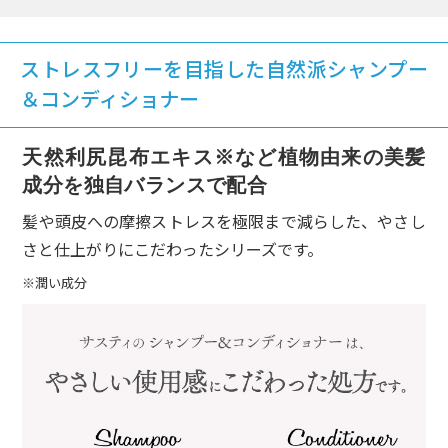
プーを使っていたときから、美容院ではいつ
も髪の美しさを褒めてもらっていたのです
が、思い切って白髪のままでいようと決意し
ストレスフリーを目指した自然派シャンプー
たのが3年ほど前でした。
＆コンディショナー
購入したのが利尻シャンプー・コンディショ
ナー3+1セットです。艶やかな洗い上がりと
天然利尻昆布エキス
※
など植物由来の美髪
自然な香りでもう手放せないものになりまし
成分を独自バランスで配合
た。
旅行や温泉にいくことが多いのですが、ホテ
髪や頭皮への摩擦ストレスを極限まで減らした、やさし
ルや温泉に備え付けのものを使うと、髪のコ
さと仕上がりにこだわったシリーズです。
ンディションが悪くなるのです。
※潤い成分
今では旅行や温泉に行くたびに小さな容器に
入れて持っていくようになりました。
きれいな髪でおしゃれができるのも、この
利尻シャンプーとコンディショナーのおかげ
です。ありがとうございます。