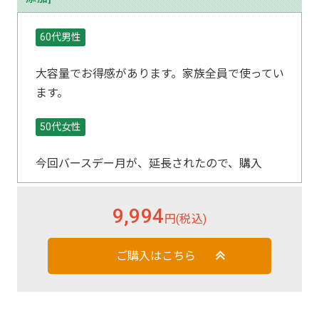
60代男性
大容量でお得感があります。家族全員で使ってい
ます。
50代女性
今回バースデー月が、延長されたので、購入
を決めました。すすぎが、楽なところが、気
に入っています。お値段が高いので、、詰め
9,994
円(税込)
替え用を希望します。
70代以上女性
ご購入はこちら
利尻シャンプー、コンディショナーを長年使
っておりますが、少量で泡立ちも良くいつも