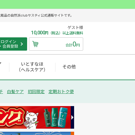
品の自然派clubサスティ公式通販サイトです。
ゲスト様
10,000
円（税込）以上送料無料
ログイン
0
合計
円
・会員登録
ア
いとすなほ
その他
（ヘルスケア）
チ
白髪ケア
初回限定
定期おトク便