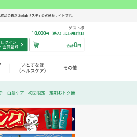
品の自然派clubサスティ公式通販サイトです。
ゲスト様
10,000
円（税込）以上送料無料
ログイン
0
合計
円
・会員登録
ア
いとすなほ
その他
（ヘルスケア）
チ
白髪ケア
初回限定
定期おトク便