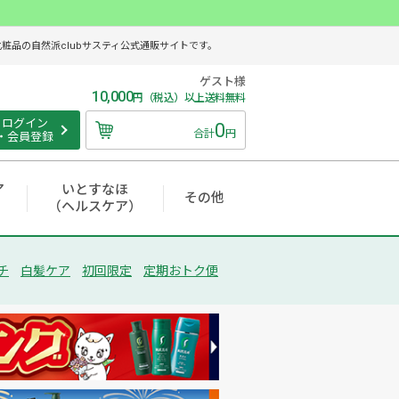
品の自然派clubサスティ公式通販サイトです。
ゲスト様
10,000
円（税込）以上送料無料
ログイン
0
合計
円
・会員登録
ア
いとすなほ
その他
（ヘルスケア）
チ
白髪ケア
初回限定
定期おトク便