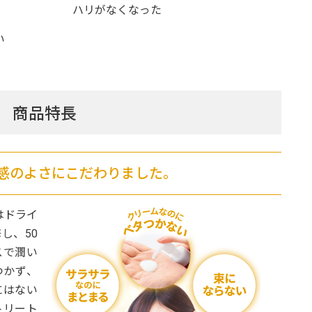
ハリがなくなった
い
商品特長
感のよさにこだわりました。
はドライ
し、50
スで潤い
つかず、
にはない
トリート