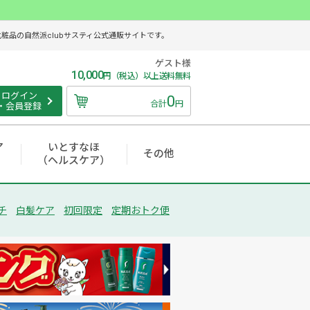
品の自然派clubサスティ公式通販サイトです。
ゲスト様
10,000
円（税込）以上送料無料
ログイン
0
合計
円
・会員登録
ア
いとすなほ
その他
（ヘルスケア）
チ
白髪ケア
初回限定
定期おトク便