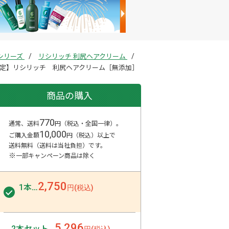
シリーズ
リシリッチ 利尻ヘアクリーム
定】リシリッチ 利尻ヘアクリーム［無添加］
商品の購入
770
通常、送料
円（税込・全国一律）。
10,000
ご購入金額
円（税込）以上で
送料無料（送料は当社負担）
です。
※
一部キャンペーン商品は除く
2,750
1本
…
円(税込)
5,296
2本セット
…