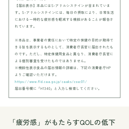
【届出表示】本品にはS-アリルシステインが含まれていま
す。S-アリルシステインには、毎日の摂取により、日常生活
における一時的な疲労感を軽減する機能があることが報告さ
れています。
※本品は、事業者の責任において特定の保健の目的が期待で
きる旨を表示するものとして、消費者庁長官に届出されたも
のです。ただし、特定保健用食品と異なり、消費者庁長官に
よる個別審査を受けたものではありません。
※機能性表示食品の届出情報の詳細は、下記の消費者庁HP
よりご確認いただけます。
https://www.fld.caa.go.jp/caaks/cssc01/
届出番号欄に「H1340」と入力し検索してください。
「疲労感」がもたらすQOLの低下